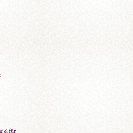
t
g & für