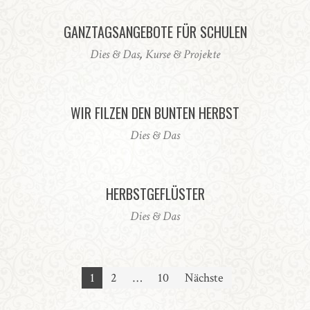
GANZTAGSANGEBOTE FÜR SCHULEN
Dies & Das
,
Kurse & Projekte
WIR FILZEN DEN BUNTEN HERBST
Dies & Das
HERBSTGEFLÜSTER
Dies & Das
Seitennummerierung
1
2
…
10
Nächste
der