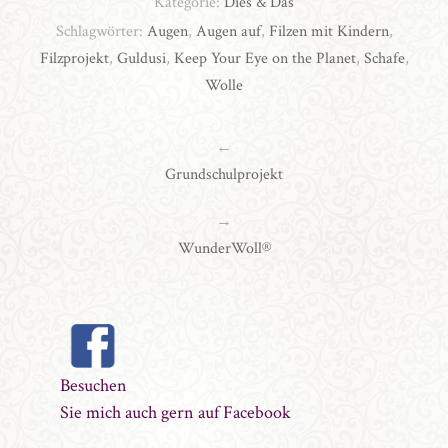
Kategorie:
Dies & Das
Schlagwörter:
Augen
,
Augen auf
,
Filzen mit Kindern
,
Filzprojekt
,
Guldusi
,
Keep Your Eye on the Planet
,
Schafe
,
Wolle
←
Grundschulprojekt
→
WunderWoll®
Besuchen
Sie mich auch gern auf Facebook