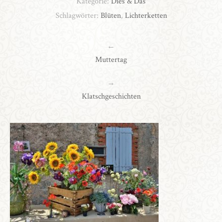
Kategorie:
Dies & Das
Schlagwörter:
Blüten
,
Lichterketten
←
Muttertag
→
Klatschgeschichten