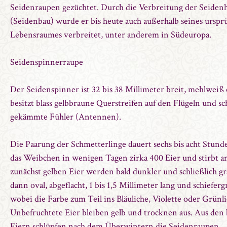
Seidenraupen gezüchtet. Durch die Verbreitung der Seidenh
(Seidenbau) wurde er bis heute auch außerhalb seines urspr
Lebensraumes verbreitet, unter anderem in Südeuropa.
Seidenspinnerraupe
Der Seidenspinner ist 32 bis 38 Millimeter breit, mehlweiß 
besitzt blass gelbbraune Querstreifen auf den Flügeln und sc
gekämmte Fühler (Antennen).
Die Paarung der Schmetterlinge dauert sechs bis acht Stund
das Weibchen in wenigen Tagen zirka 400 Eier und stirbt a
zunächst gelben Eier werden bald dunkler und schließlich gr
dann oval, abgeflacht, 1 bis 1,5 Millimeter lang und schieferg
wobei die Farbe zum Teil ins Bläuliche, Violette oder Grünlic
Unbefruchtete Eier bleiben gelb und trocknen aus. Aus den
Eiern schlüpfen nach dem Überwintern die Seidenraupen.