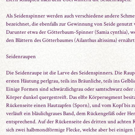
Als Seidenspinner werden auch verschiedene andere Schmet
bezeichnet, die ebenfalls zur Gewinnung von Seide genutzt
Darunter etwa der Götterbaum-Spinner (Samia cynthia), we
den Blättern des Götterbaumes (Ailanthus altissima) ernährt
Seidenraupen
Die Seidenraupe ist die Larve des Seidenspinners. Die Raup
ersten Häutung perlgrau, teils ins Bräunliche, teils ins Gelbl
Einige Formen sind schwärzlichgrau oder samtschwarz oder
Körper dunkel quergestreift. Das elfte Körpersegment besitz
Rückenseite einen Hautzapfen (Sporn), und vom Kopf bis z
verläuft ein bläulichgraues Band, dem Rückengefäß oder He
entsprechend. Auf der Rückenseite des dritten und achten 
sich zwei halbmondförmige Flecke, welche aber bei einigen 