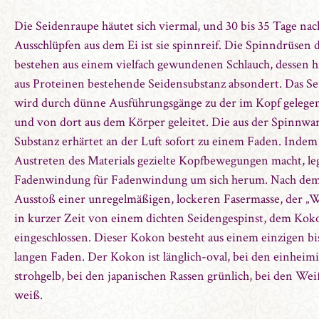
Die Seidenraupe häutet sich viermal, und 30 bis 35 Tage na
Ausschlüpfen aus dem Ei ist sie spinnreif. Die Spinndrüsen
bestehen aus einem vielfach gewundenen Schlauch, dessen hi
aus Proteinen bestehende Seidensubstanz absondert. Das Se
wird durch dünne Ausführungsgänge zu der im Kopf geleg
und von dort aus dem Körper geleitet. Die aus der Spinnwa
Substanz erhärtet an der Luft sofort zu einem Faden. Inde
Austreten des Materials gezielte Kopfbewegungen macht, leg
Fadenwindung für Fadenwindung um sich herum. Nach dem
Ausstoß einer unregelmäßigen, lockeren Fasermasse, der „Wat
in kurzer Zeit von einem dichten Seidengespinst, dem Kok
eingeschlossen. Dieser Kokon besteht aus einem einzigen b
langen Faden. Der Kokon ist länglich-oval, bei den einheim
strohgelb, bei den japanischen Rassen grünlich, bei den We
weiß.